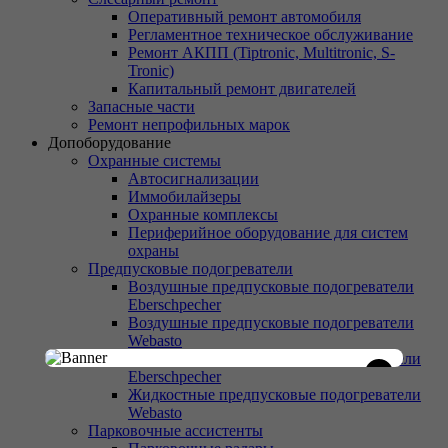
Оперативный ремонт автомобиля
Регламентное техническое обслуживание
Ремонт АКПП (Tiptronic, Multitronic, S-
Tronic)
Капитальный ремонт двигателей
Запасные части
Ремонт непрофильных марок
Допоборудование
Охранные системы
Автосигнализации
Иммобилайзеры
Охранные комплексы
Периферийное оборудование для систем
охраны
Предпусковые подогреватели
Воздушные предпусковые подогреватели
Eberschpecher
Воздушные предпусковые подогреватели
Webasto
Жидкостные предпусковые подогреватели
×
Eberschpecher
Жидкостные предпусковые подогреватели
Webasto
Парковочные ассистенты