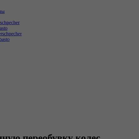
ны
schpecher
asto
rschpecher
asto
нную переобувку колес