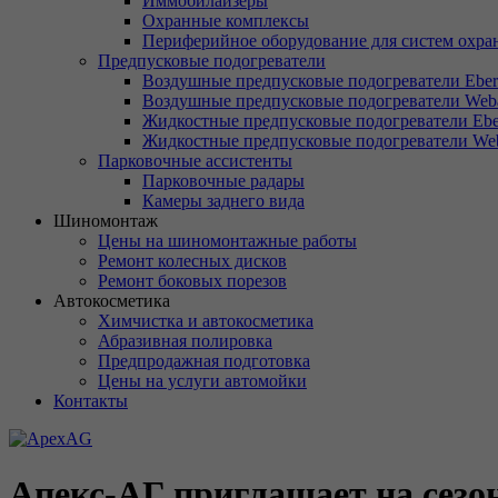
Иммобилайзеры
Охранные комплексы
Периферийное оборудование для систем охра
Предпусковые подогреватели
Воздушные предпусковые подогреватели Eber
Воздушные предпусковые подогреватели Web
Жидкостные предпусковые подогреватели Ebe
Жидкостные предпусковые подогреватели Web
Парковочные ассистенты
Парковочные радары
Камеры заднего вида
Шиномонтаж
Цены на шиномонтажные работы
Ремонт колесных дисков
Ремонт боковых порезов
Автокосметика
Химчистка и автокосметика
Абразивная полировка
Предпродажная подготовка
Цены на услуги автомойки
Контакты
Апекс-АГ приглашает на сезо